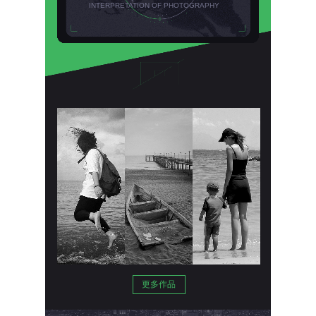
INTERPRETATION OF
PHOTOGRAPHY
更多作品