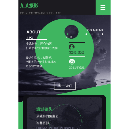
某某摄影
XX PHOTOGRAPHY CO., LTD
GO AHEAD
AB
OU
T
●
●
●
2011
US
非凡创作，匠心独运
打造赏心悦目的精心杰作
32位 成员
提供个性化，创作式
**服务的**专业影像机构
向永恒**致敬
2011年成立
关于我们
透过镜头
从独特的角度去
诠释摄影
FROM A UNIQUE PERSPECTIVE