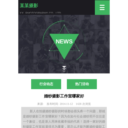
某某摄影
XX PHOTOGRAPHY CO., LTD
NEW
S
行业动态
热门活动
婚纱摄影工作室哪家好
来源:
发布时间:
2014-11-12
1428
次浏览
新人在拍摄婚纱摄影的时候都会很头疼一个问题，那就
是婚纱摄影工作室哪家好？因为在如今社会婚纱照不仅仅是
一个象征，也是新人用来收藏幸福的代表！选择一家好的婚
纱摄影工作室就显得尤为重要，那怎么才能判断婚纱摄影工